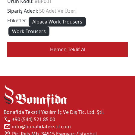
Ürün Kodu:
#BP001
Sipariş Adedi:
50 Adet Ve Üzeri
Etiketler:
Alpaca Work Trousers
Work Trousers
Hemen Teklif Al
Bonafida Tekstil Yazılım İç Ve Dış Tic. Ltd. Şti.
+90 (544) 521 85 00
info@bonafidatekstil.com
Piri Reis Mh, 34515 Esenyurt/İstanbul