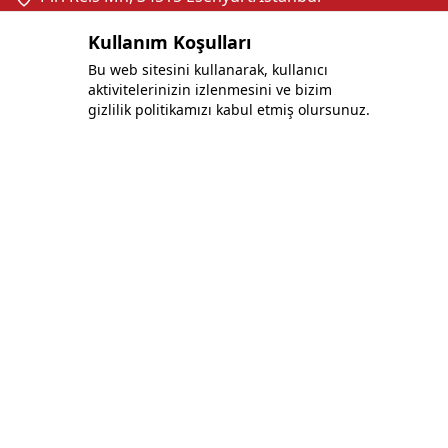
Facebook
Instagram
Twitter
Kullanım Koşulları
Bu web sitesini kullanarak, kullanıcı
aktivitelerinizin izlenmesini ve bizim
gizlilik politikamızı kabul etmiş olursunuz.
Politikalar
Gizlilik ve Güvenlik Politikası
Site Kullanım Koşulları
Çerez Politikası
Her Gün Bir Fark Yaratmak İçin Çalışıyoruz:
Müşterilerimize En İyiyi Sunuyoruz.