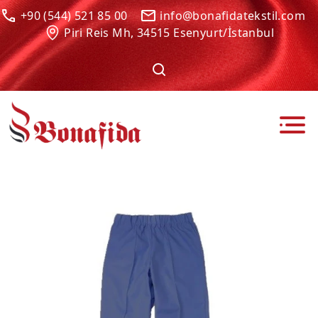
+90 (544) 521 85 00
info@bonafidatekstil.com
Piri Reis Mh, 34515 Esenyurt/İstanbul