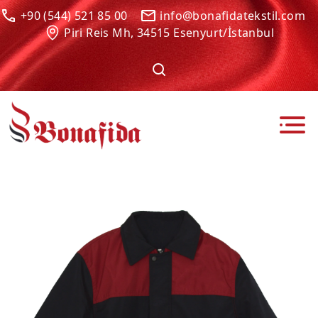
+90 (544) 521 85 00
info@bonafidatekstil.com
Piri Reis Mh, 34515 Esenyurt/İstanbul