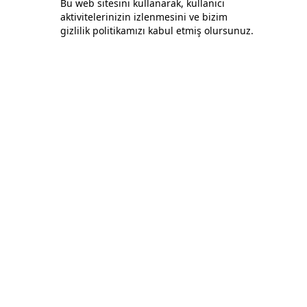
Bu web sitesini kullanarak, kullanıcı
aktivitelerinizin izlenmesini ve bizim
gizlilik politikamızı kabul etmiş olursunuz.
Politikalar
Gizlilik ve Güvenlik Politikası
Site Kullanım Koşulları
Çerez Politikası
Her Gün Bir Fark Yaratmak İçin Çalışıyoruz:
Müşterilerimize En İyiyi Sunuyoruz.