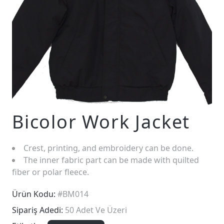
Bicolor Work Jacket
Crest, printing, and embroidery can be done.
The inner fabric part can be made with quilted
fiber or polar fleece.
Ürün Kodu:
#BM014
Sipariş Adedi:
50 Adet Ve Üzeri