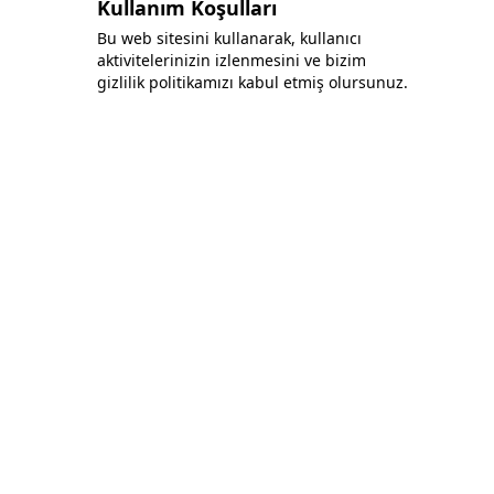
Kullanım Koşulları
Bu web sitesini kullanarak, kullanıcı
aktivitelerinizin izlenmesini ve bizim
gizlilik politikamızı kabul etmiş olursunuz.
Bonafida Tekstil Yazılım İç Ve Dış Tic. Ltd. Şti.
+90 (544) 521 85 00
info@bonafidatekstil.com
Piri Reis Mh, 34515 Esenyurt/İstanbul
Facebook
Instagram
Twitter