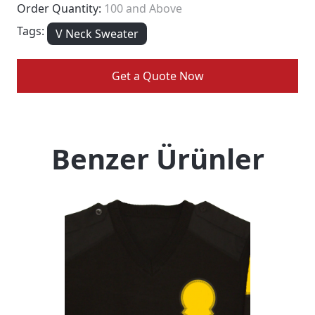
Order Quantity:
100 and Above
Tags:
V Neck Sweater
Get a Quote Now
Benzer Ürünler