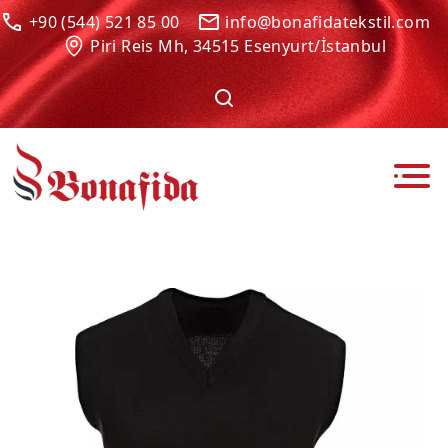
+90 (544) 521 85 00
info@bonafidatekstil.com
Piri Reis Mh, 34515 Esenyurt/İstanbul