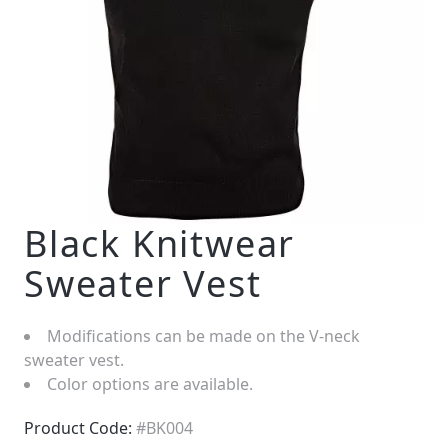
Black Knitwear
Sweater Vest
Modifications can be made on the V-neck
sweater vest.
Color options are available.
Product Code:
#BK004