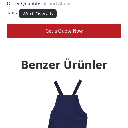
Order Quantity:
50 and Above
Tags:
Work Overalls
Get a Quote Now
Benzer Ürünler