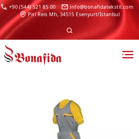
+90 (544) 521 85 00
info@bonafidatekstil.com
Piri Reis Mh, 34515 Esenyurt/İstanbul