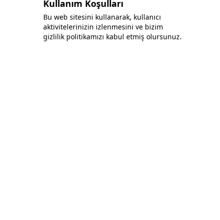
Kullanım Koşulları
Bu web sitesini kullanarak, kullanıcı
aktivitelerinizin izlenmesini ve bizim
gizlilik politikamızı kabul etmiş olursunuz.
Bonafida Tekstil Yazılım İç Ve Dış Tic. Ltd. Şti.
+90 (544) 521 85 00
info@bonafidatekstil.com
Piri Reis Mh, 34515 Esenyurt/İstanbul
Facebook
Instagram
Twitter